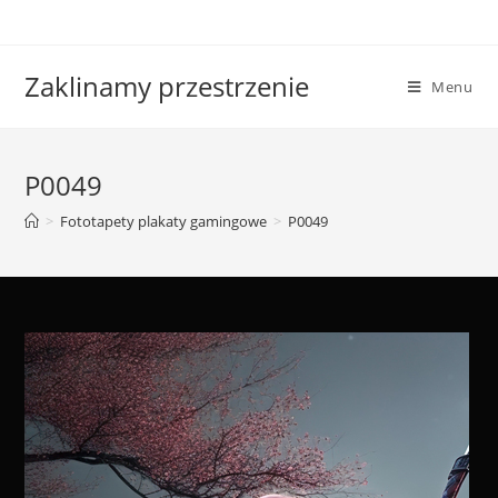
Skip
to
content
Zaklinamy przestrzenie
Menu
P0049
>
Fototapety plakaty gamingowe
>
P0049