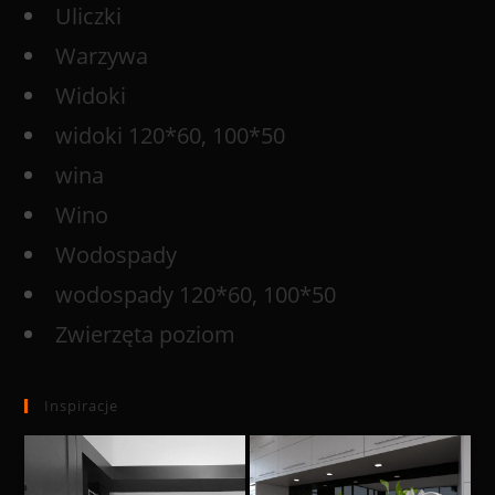
Uliczki
Warzywa
Widoki
widoki 120*60, 100*50
wina
Wino
Wodospady
wodospady 120*60, 100*50
Zwierzęta poziom
Inspiracje