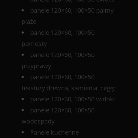
panele 120×60, 100×50 palmy
plaże
panele 120×60, 100×50
pomosty
panele 120×60, 100×50
przyprawy
panele 120×60, 100×50
tekstury drewna, kamienia, cegły
panele 120×60, 100×50 widoki
panele 120×60, 100×50
wodospady
Panele kuchenne