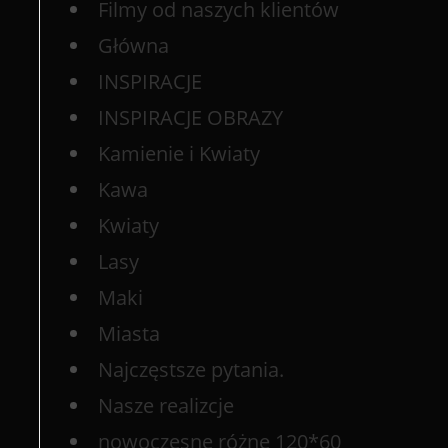
Filmy od naszych klientów
Główna
INSPIRACJE
INSPIRACJE OBRAZY
Kamienie i Kwiaty
Kawa
Kwiaty
Lasy
Maki
Miasta
Najczęstsze pytania.
Nasze realizcje
nowoczesne różne 120*60