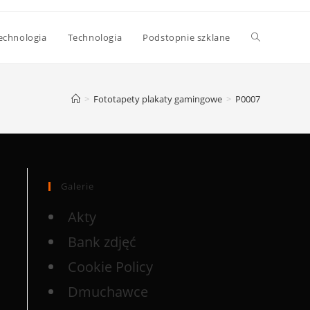
echnologia
Technologia
Podstopnie szklane
>
Fototapety plakaty gamingowe
>
P0007
Galerie
Akty
Bank zdjęć
Cookie Policy
Dmuchawce