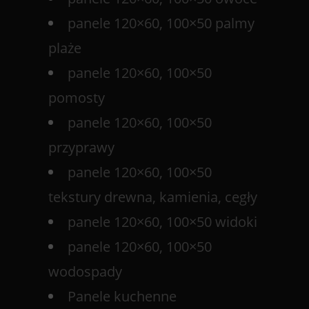
panele 120×60, 100×50 palmy
plaże
panele 120×60, 100×50
pomosty
panele 120×60, 100×50
przyprawy
panele 120×60, 100×50
tekstury drewna, kamienia, cegły
panele 120×60, 100×50 widoki
panele 120×60, 100×50
wodospady
Panele kuchenne