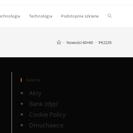
echnologia
Technologia
Podstopnie szklane
>
Nowości 60×60
>
PK2235
Galerie
Akty
Bank zdjęć
Cookie Policy
Dmuchawce