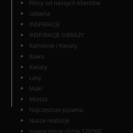
Filmy od naszych klientów
Główna
INSPIRACJE
INSPIRACJE OBRAZY
Kamienie i Kwiaty
Kawa
Kwiaty
Lasy
Maki
Miasta
Najczęstsze pytania.
Nasze realizcje
nowoczesne różne 120*60