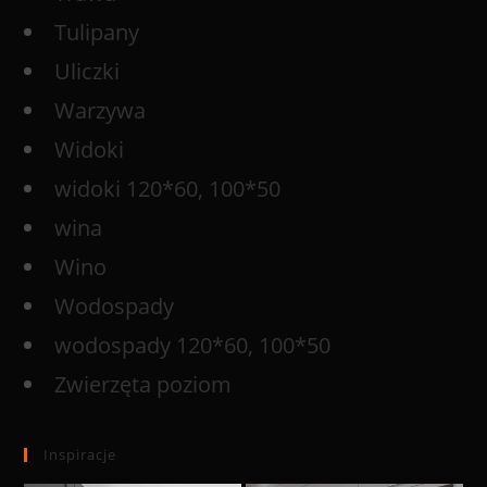
Tulipany
Uliczki
Warzywa
Widoki
widoki 120*60, 100*50
wina
Wino
Wodospady
wodospady 120*60, 100*50
Zwierzęta poziom
Inspiracje