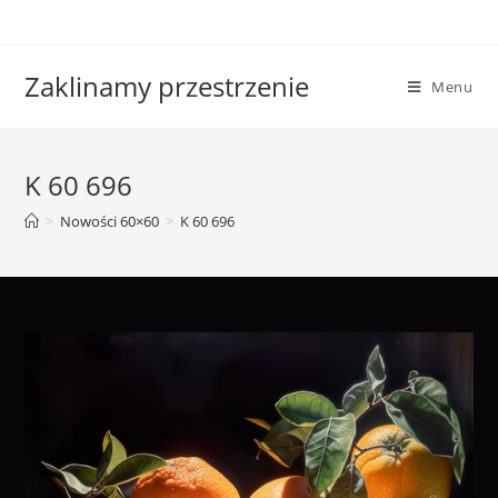
Skip
to
content
Zaklinamy przestrzenie
Menu
K 60 696
>
Nowości 60×60
>
K 60 696