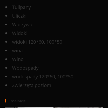
Tulipany
Uliczki
Warzywa
Widoki
widoki 120*60, 100*50
wina
Wino
Wodospady
wodospady 120*60, 100*50
Zwierzęta poziom
Inspiracje