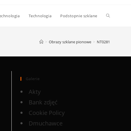
echnologia
Technologia
Podstopnie szklane
>
Obrazy szklane pionowe
>
NT0281
Galerie
Akty
Bank zdjęć
Cookie Policy
Dmuchawce