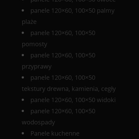
panele 120×60, 100×50 palmy
plaże
panele 120×60, 100×50
pomosty
panele 120×60, 100×50
przyprawy
panele 120×60, 100×50
tekstury drewna, kamienia, cegły
panele 120×60, 100×50 widoki
panele 120×60, 100×50
wodospady
Panele kuchenne