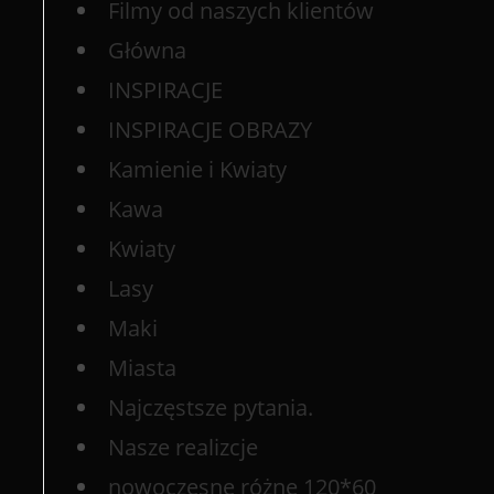
Filmy od naszych klientów
Główna
INSPIRACJE
INSPIRACJE OBRAZY
Kamienie i Kwiaty
Kawa
Kwiaty
Lasy
Maki
Miasta
Najczęstsze pytania.
Nasze realizcje
nowoczesne różne 120*60