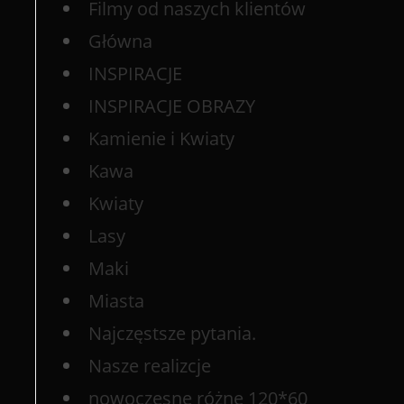
Filmy od naszych klientów
Główna
INSPIRACJE
INSPIRACJE OBRAZY
Kamienie i Kwiaty
Kawa
Kwiaty
Lasy
Maki
Miasta
Najczęstsze pytania.
Nasze realizcje
nowoczesne różne 120*60