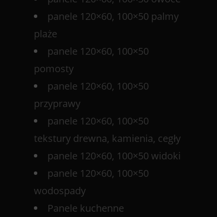
panele 120×60, 100×50 palmy
plaże
panele 120×60, 100×50
pomosty
panele 120×60, 100×50
przyprawy
panele 120×60, 100×50
tekstury drewna, kamienia, cegły
panele 120×60, 100×50 widoki
panele 120×60, 100×50
wodospady
Panele kuchenne