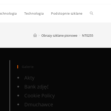
echnologia
Technologia
Podstopnie szklane
>
Obrazy szklane pionowe
>
NT0255
Galerie
Akty
Bank zdjęć
Cookie Policy
Dmuchawce