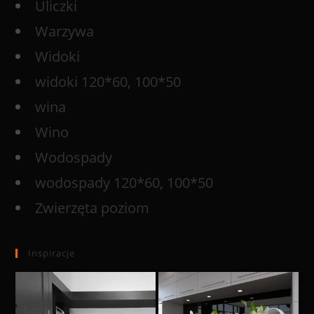
Uliczki
Warzywa
Widoki
widoki 120*60, 100*50
wina
Wino
Wodospady
wodospady 120*60, 100*50
Zwierzęta poziom
Inspiracje