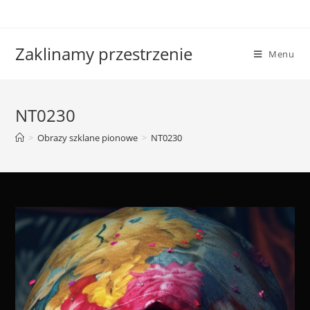
Skip
to
content
Zaklinamy przestrzenie
Menu
NT0230
>
Obrazy szklane pionowe
>
NT0230