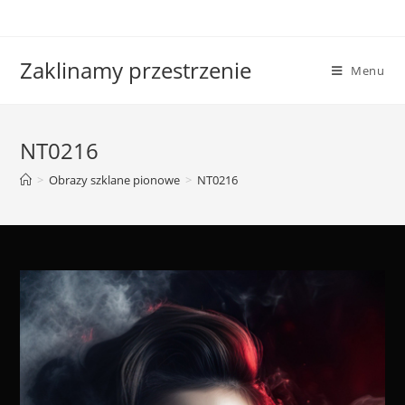
Skip
to
content
Zaklinamy przestrzenie
Menu
NT0216
>
Obrazy szklane pionowe
>
NT0216