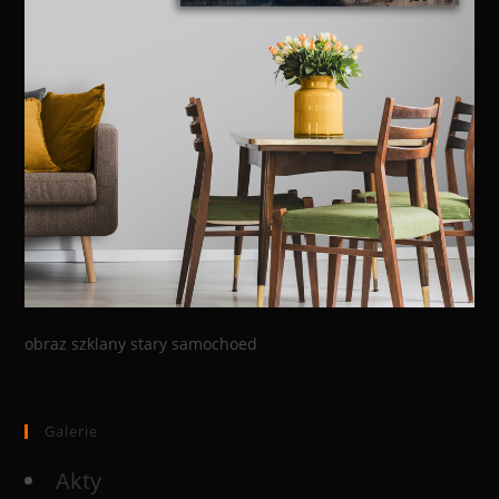
obraz szklany stary samochoed
Galerie
Akty