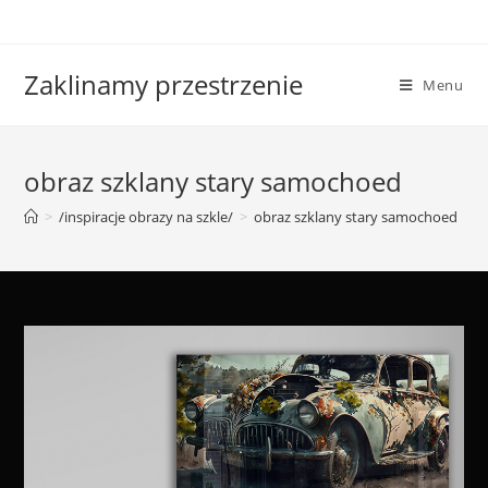
Skip
to
content
Zaklinamy przestrzenie
Menu
obraz szklany stary samochoed
>
/inspiracje obrazy na szkle/
>
obraz szklany stary samochoed