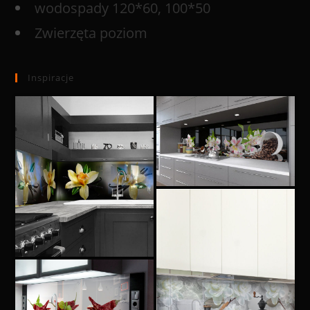
wodospady 120*60, 100*50
Zwierzęta poziom
Inspiracje