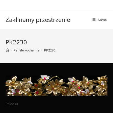
Skip
to
content
Zaklinamy przestrzenie
Menu
PK2230
>
Panele kuchenne
>
PK2230
PK2230