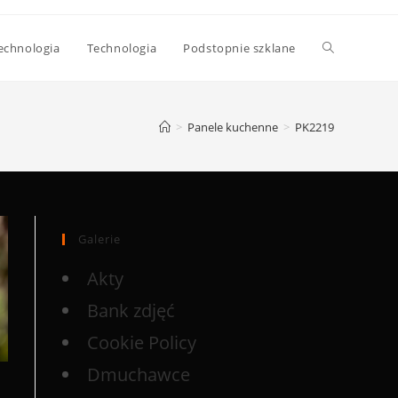
echnologia
Technologia
Podstopnie szklane
>
Panele kuchenne
>
PK2219
Galerie
Akty
Bank zdjęć
Cookie Policy
Dmuchawce