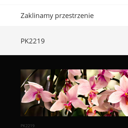
Skip
to
Zaklinamy przestrzenie
content
PK2219
PK2219