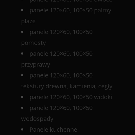
panele 120×60, 100×50 palmy
plaże
panele 120×60, 100×50
pomosty
panele 120×60, 100×50
przyprawy
panele 120×60, 100×50
tekstury drewna, kamienia, cegły
panele 120×60, 100×50 widoki
panele 120×60, 100×50
wodospady
Panele kuchenne