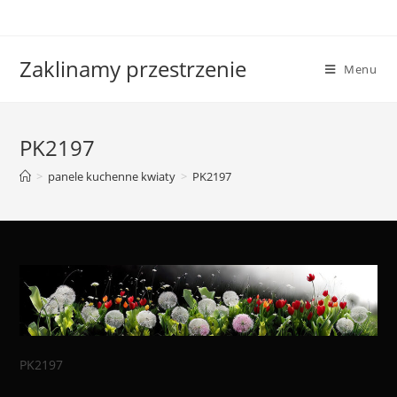
Skip
to
content
Zaklinamy przestrzenie
Menu
PK2197
>
panele kuchenne kwiaty
>
PK2197
PK2197