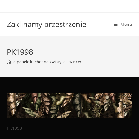
Skip
to
content
Zaklinamy przestrzenie
Menu
PK1998
>
panele kuchenne kwiaty
>
PK1998
PK1998