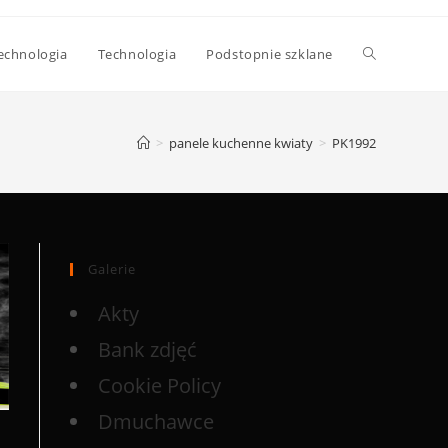
echnologia
Technologia
Podstopnie szklane
>
panele kuchenne kwiaty
>
PK1992
Galerie
Akty
Bank zdjęć
Cookie Policy
Dmuchawce