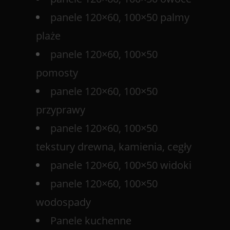
panele 120×60, 100×50 palmy
plaże
panele 120×60, 100×50
pomosty
panele 120×60, 100×50
przyprawy
panele 120×60, 100×50
tekstury drewna, kamienia, cegły
panele 120×60, 100×50 widoki
panele 120×60, 100×50
wodospady
Panele kuchenne