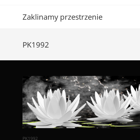
Skip
to
Zaklinamy przestrzenie
content
PK1992
PK1992