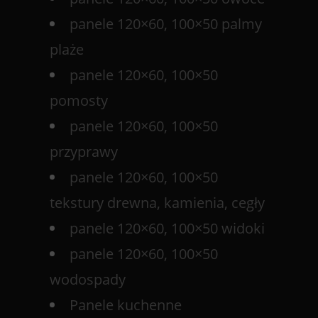
panele 120×60, 100×50 palmy
plaże
panele 120×60, 100×50
pomosty
panele 120×60, 100×50
przyprawy
panele 120×60, 100×50
tekstury drewna, kamienia, cegły
panele 120×60, 100×50 widoki
panele 120×60, 100×50
wodospady
Panele kuchenne