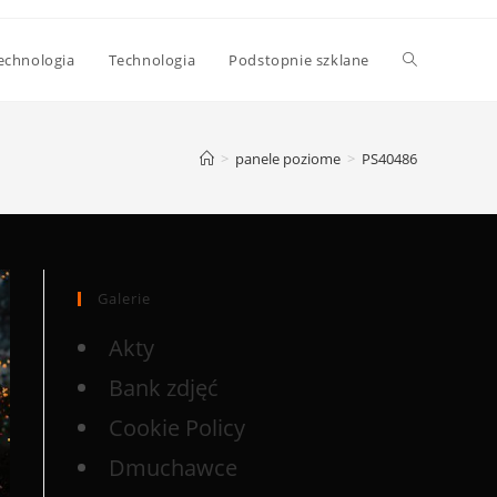
echnologia
Technologia
Podstopnie szklane
>
panele poziome
>
PS40486
Galerie
Akty
Bank zdjęć
Cookie Policy
Dmuchawce