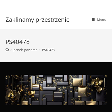
Skip
to
content
Zaklinamy przestrzenie
Menu
PS40478
>
panele poziome
>
PS40478