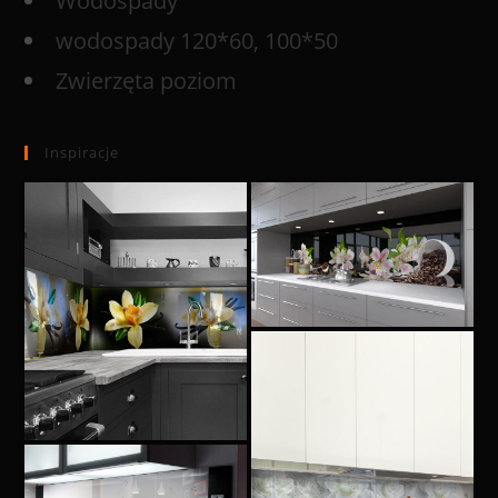
Wodospady
wodospady 120*60, 100*50
Zwierzęta poziom
Inspiracje