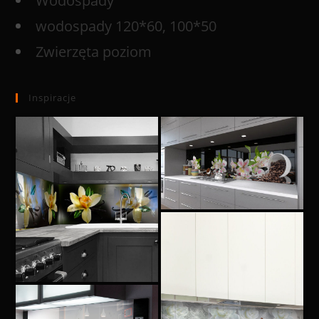
Wodospady
wodospady 120*60, 100*50
Zwierzęta poziom
Inspiracje