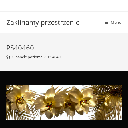
Skip
to
content
Zaklinamy przestrzenie
Menu
PS40460
>
panele poziome
>
PS40460