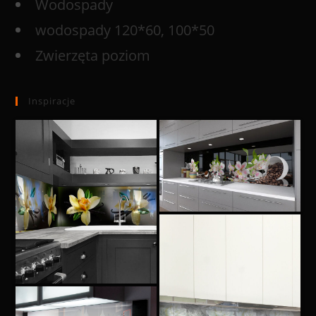
Wodospady
wodospady 120*60, 100*50
Zwierzęta poziom
Inspiracje