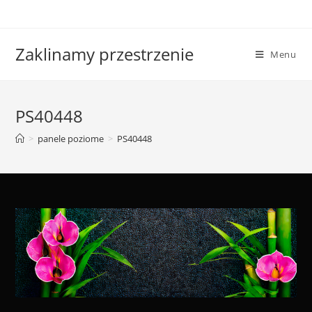
Skip
to
content
Zaklinamy przestrzenie
Menu
PS40448
>
panele poziome
>
PS40448