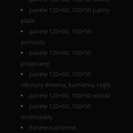
panele 120×60, 100×50 palmy
plaże
panele 120×60, 100×50
pomosty
panele 120×60, 100×50
przyprawy
panele 120×60, 100×50
tekstury drewna, kamienia, cegły
panele 120×60, 100×50 widoki
panele 120×60, 100×50
wodospady
Panele kuchenne