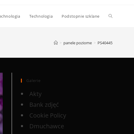
echnologia
Technologia
Podstopnie szklane
>
panele poziome
>
PS40445
Galerie
Akty
Bank zdjęć
Cookie Policy
Dmuchawce