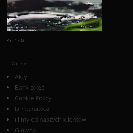
PS5 1283
Galerie
Akty
Bank zdjęć
Cookie Policy
Dmuchawce
Filmy od naszych klientów
Główna