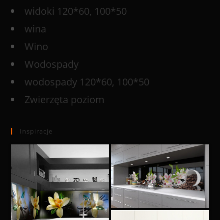
widoki 120*60, 100*50
wina
Wino
Wodospady
wodospady 120*60, 100*50
Zwierzęta poziom
Inspiracje