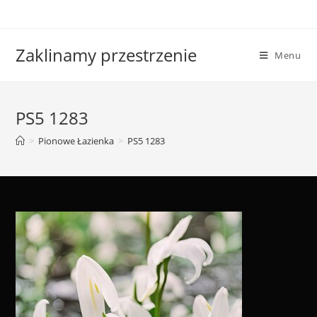
Skip
to
content
Zaklinamy przestrzenie
Menu
PS5 1283
>
Pionowe Łazienka
>
PS5 1283