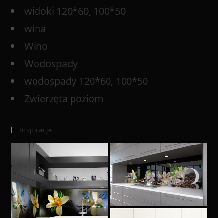
widoki 120*60, 100*50
wina
Wino
Wodospady
wodospady 120*60, 100*50
Zwierzęta poziom
Inspiracje