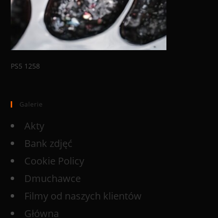
PS5 1258
Galerie
Akty
Bank zdjęć
Cookie Policy
Dmuchawce
Filmy od naszych klientów
Główna