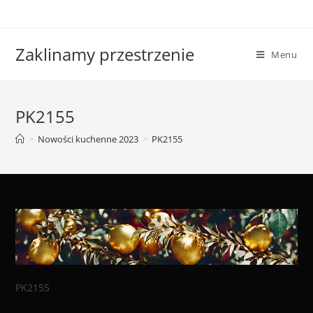
Skip
to
content
Zaklinamy przestrzenie
Menu
PK2155
>
Nowości kuchenne 2023
>
PK2155
PK2155