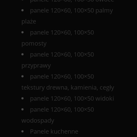
panele 120×60, 100×50 palmy
plaże
panele 120×60, 100×50
pomosty
panele 120×60, 100×50
przyprawy
panele 120×60, 100×50
tekstury drewna, kamienia, cegły
panele 120×60, 100×50 widoki
panele 120×60, 100×50
wodospady
Panele kuchenne