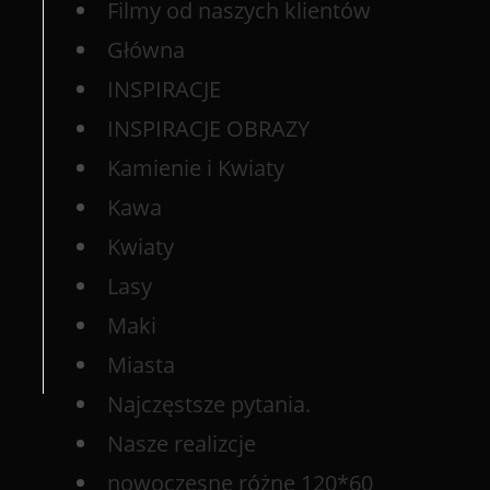
Filmy od naszych klientów
Główna
INSPIRACJE
INSPIRACJE OBRAZY
Kamienie i Kwiaty
Kawa
Kwiaty
Lasy
Maki
Miasta
Najczęstsze pytania.
Nasze realizcje
nowoczesne różne 120*60