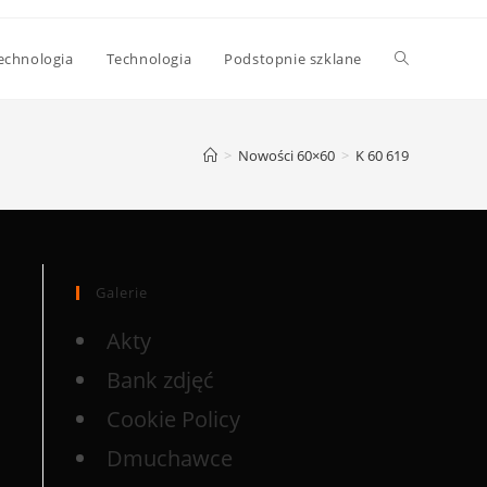
echnologia
Technologia
Podstopnie szklane
>
Nowości 60×60
>
K 60 619
Galerie
Akty
Bank zdjęć
Cookie Policy
Dmuchawce