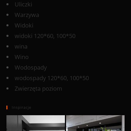
Uliczki
Warzywa
Widoki
widoki 120*60, 100*50
wina
Wino
Wodospady
wodospady 120*60, 100*50
Zwierzęta poziom
Inspiracje