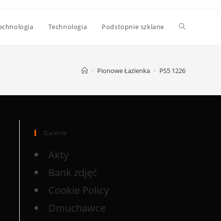
echnologia
Technologia
Podstopnie szklane
>
Pionowe Łazienka
>
PS5 1226
Galerie
Akty
Bank zdjęć
Cookie Policy
Dmuchawce