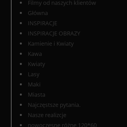
Filmy od naszych klientów
Główna
INSPIRACJE
INSPIRACJE OBRAZY
Kamienie i Kwiaty
Kawa
Kwiaty
Lasy
Maki
Miasta
Najczęstsze pytania.
Nasze realizcje
nowoczesne różne 120*60