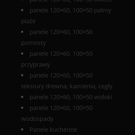
panele 120×60, 100×50 palmy
plaże
panele 120×60, 100×50
pomosty
panele 120×60, 100×50
przyprawy
panele 120×60, 100×50
tekstury drewna, kamienia, cegły
panele 120×60, 100×50 widoki
panele 120×60, 100×50
wodospady
Panele kuchenne