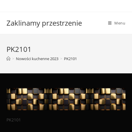
Skip
to
content
Zaklinamy przestrzenie
Menu
PK2101
>
Nowości kuchenne 2023
>
PK2101
PK2101