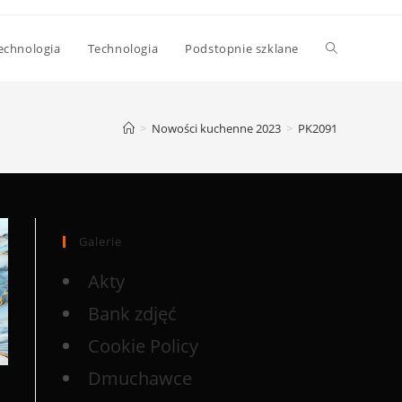
echnologia
Technologia
Podstopnie szklane
>
Nowości kuchenne 2023
>
PK2091
Galerie
Akty
Bank zdjęć
Cookie Policy
Dmuchawce