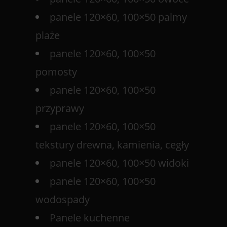
panele 120×60, 100×50 palmy
plaże
panele 120×60, 100×50
pomosty
panele 120×60, 100×50
przyprawy
panele 120×60, 100×50
tekstury drewna, kamienia, cegły
panele 120×60, 100×50 widoki
panele 120×60, 100×50
wodospady
Panele kuchenne