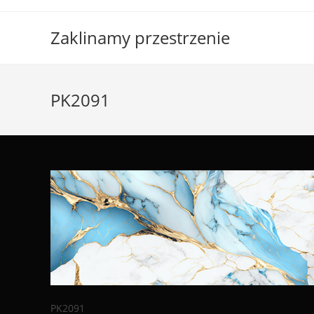
Skip
to
Zaklinamy przestrzenie
content
PK2091
PK2091