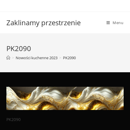
Skip
to
content
Zaklinamy przestrzenie
Menu
PK2090
>
Nowości kuchenne 2023
>
PK2090
PK2090