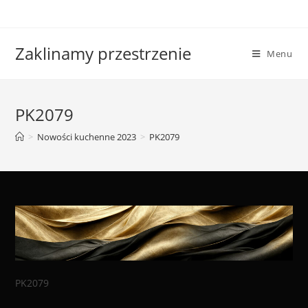
Skip
to
content
Zaklinamy przestrzenie
Menu
PK2079
>
Nowości kuchenne 2023
>
PK2079
PK2079