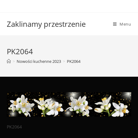
Skip
to
content
Zaklinamy przestrzenie
Menu
PK2064
>
Nowości kuchenne 2023
>
PK2064
PK2064