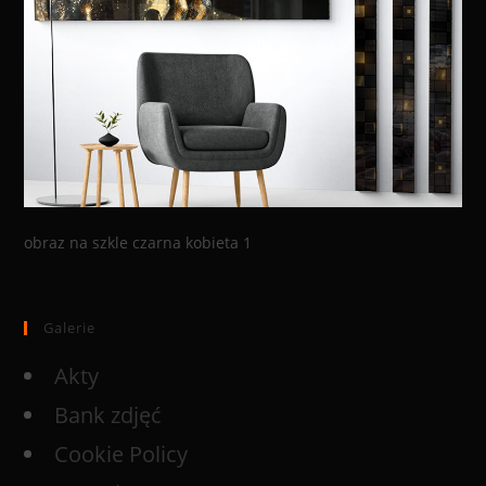
obraz na szkle czarna kobieta 1
Galerie
Akty
Bank zdjęć
Cookie Policy