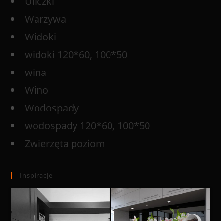
Uliczki
Warzywa
Widoki
widoki 120*60, 100*50
wina
Wino
Wodospady
wodospady 120*60, 100*50
Zwierzęta poziom
Inspiracje