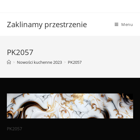
Skip
to
content
Zaklinamy przestrzenie
Menu
PK2057
>
Nowości kuchenne 2023
>
PK2057
PK2057