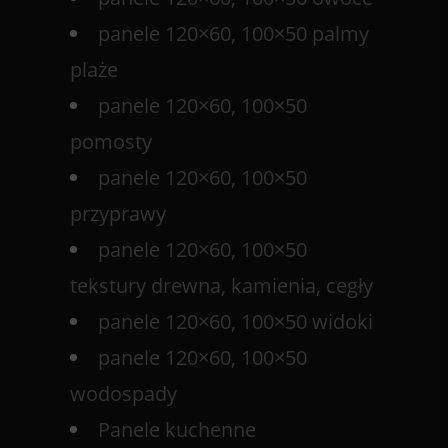
panele 120×60, 100×50 palmy
plaże
panele 120×60, 100×50
pomosty
panele 120×60, 100×50
przyprawy
panele 120×60, 100×50
tekstury drewna, kamienia, cegły
panele 120×60, 100×50 widoki
panele 120×60, 100×50
wodospady
Panele kuchenne