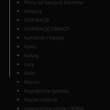
Filmy od naszych klientów
Główna
INSPIRACJE
INSPIRACJE OBRAZY
Kamienie i Kwiaty
Kawa
Kwiaty
Lasy
Maki
Miasta
Najczęstsze pytania.
Nasze realizcje
nowoczesne różne 120*60