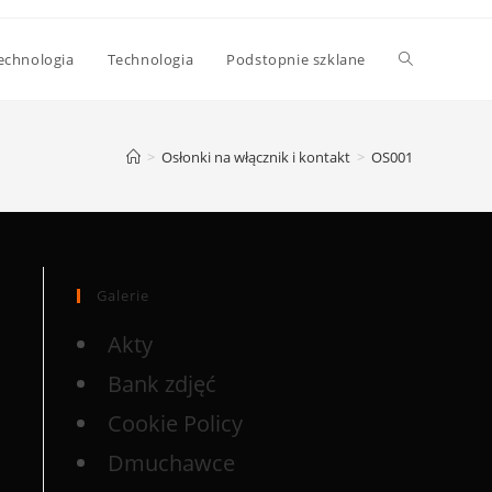
echnologia
Technologia
Podstopnie szklane
>
Osłonki na włącznik i kontakt
>
OS001
Galerie
Akty
Bank zdjęć
Cookie Policy
Dmuchawce