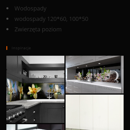
Wodospady
wodospady 120*60, 100*50
Zwierzęta poziom
Inspiracje