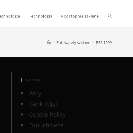
echnologia
Technologia
Podstopnie szklane
>
Fototapety szklane
>
PS5 1209
Galerie
Akty
Bank zdjęć
Cookie Policy
Dmuchawce