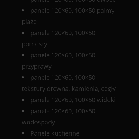
panele 120×60, 100×50 palmy
plaże
panele 120×60, 100×50
pomosty
panele 120×60, 100×50
przyprawy
panele 120×60, 100×50
tekstury drewna, kamienia, cegły
panele 120×60, 100×50 widoki
panele 120×60, 100×50
wodospady
Panele kuchenne