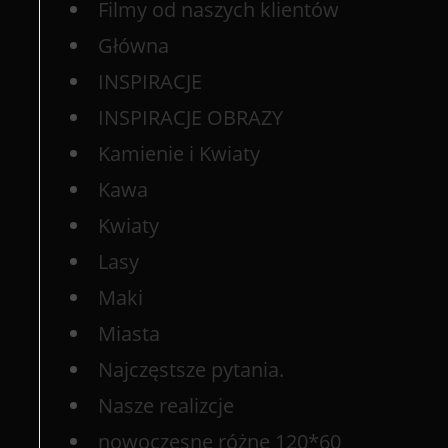
Filmy od naszych klientów
Główna
INSPIRACJE
INSPIRACJE OBRAZY
Kamienie i Kwiaty
Kawa
Kwiaty
Lasy
Maki
Miasta
Najczęstsze pytania.
Nasze realizcje
nowoczesne różne 120*60