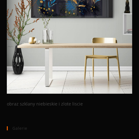
obraz szklany niebieskie i zlote liscie
Galerie