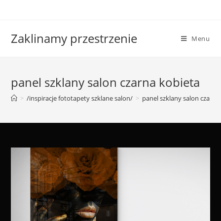
Skip
to
content
Zaklinamy przestrzenie
Menu
panel szklany salon czarna kobieta
>
/inspiracje fototapety szklane salon/
>
panel szklany salon czarna