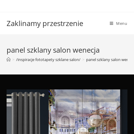
Skip
to
content
Zaklinamy przestrzenie
Menu
panel szklany salon wenecja
>
/inspiracje fototapety szklane salon/
>
panel szklany salon wenec