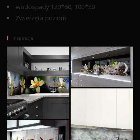
wodospady 120*60, 100*50
Zwierzęta poziom
Inspiracje