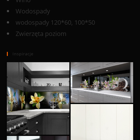
Wodospady
wodospady 120*60, 100*50
Zwierzęta poziom
Inspiracje