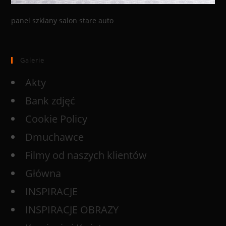
panel szklany salon stare auto
Galerie
Akty
Bank zdjęć
Cookie Policy
Dmuchawce
Filmy od naszych klientów
Główna
INSPIRACJE
INSPIRACJE OBRAZY