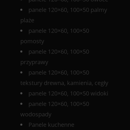
panele 120×60, 100×50 palmy
plaże
panele 120×60, 100×50
pomosty
panele 120×60, 100×50
przyprawy
panele 120×60, 100×50
tekstury drewna, kamienia, cegły
panele 120×60, 100×50 widoki
panele 120×60, 100×50
wodospady
Panele kuchenne