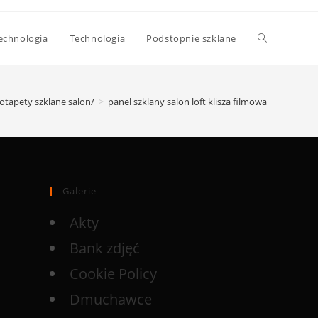
echnologia
Technologia
Podstopnie szklane
totapety szklane salon/
>
panel szklany salon loft klisza filmowa
Galerie
Akty
Bank zdjęć
Cookie Policy
Dmuchawce