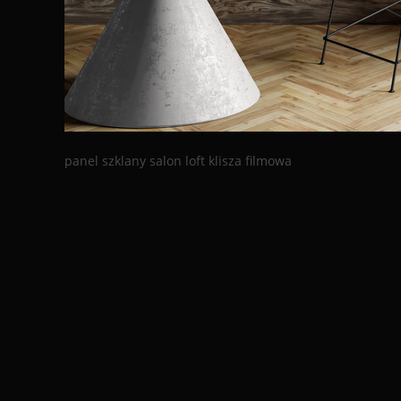
panel szklany salon loft klisza filmowa