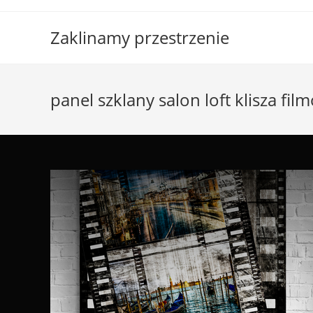
Skip
to
Zaklinamy przestrzenie
content
panel szklany salon loft klisza fi