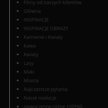
Filmy od naszych klientów
Główna
INSPIRACJE
INSPIRACJE OBRAZY
Kamienie i Kwiaty
Kawa
Kwiaty
Lasy
Maki
Miasta
Najczęstsze pytania.
Nasze realizcje
nowoczesne różne 120*60