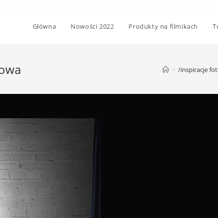
Główna
Nowości 2022
Produkty na filmikach
T
lmowa
>
/inspiracje fo