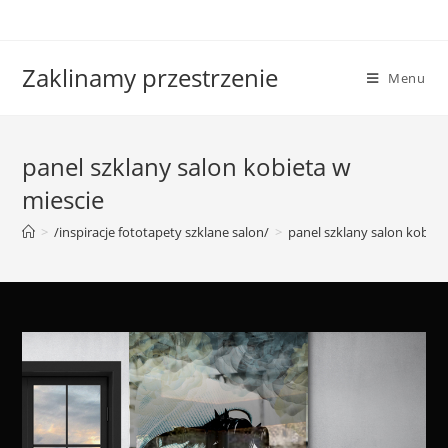
Skip
to
content
Zaklinamy przestrzenie
Menu
panel szklany salon kobieta w
miescie
>
/inspiracje fototapety szklane salon/
>
panel szklany salon kobiet