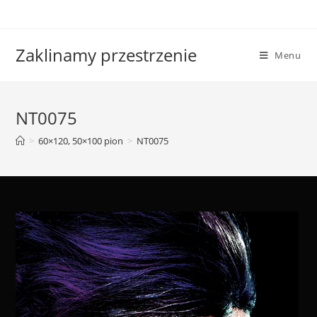
Skip
to
content
Zaklinamy przestrzenie
Menu
NT0075
>
60×120, 50×100 pion
>
NT0075