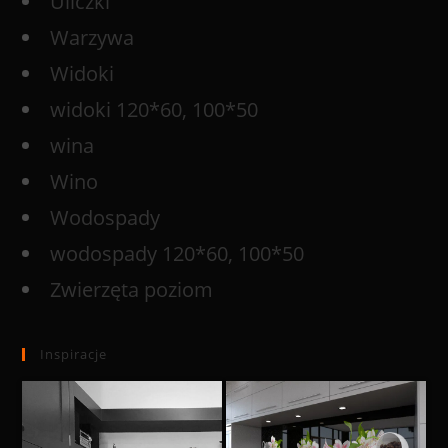
Uliczki
Warzywa
Widoki
widoki 120*60, 100*50
wina
Wino
Wodospady
wodospady 120*60, 100*50
Zwierzęta poziom
Inspiracje