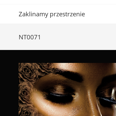
Skip
to
Zaklinamy przestrzenie
content
NT0071