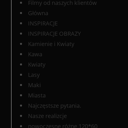
Filmy od naszych klientów
Główna
INSPIRACJE
INSPIRACJE OBRAZY
Kamienie i Kwiaty
Kawa
Kwiaty
Lasy
Maki
Miasta
Najczęstsze pytania.
Nasze realizcje
nowoczesne różne 120*60