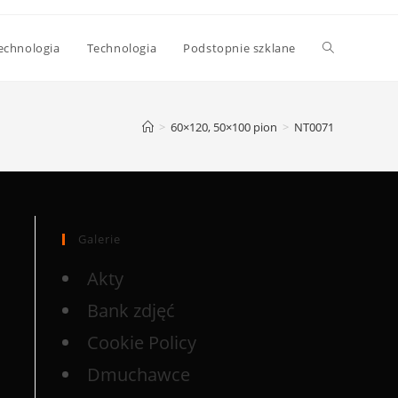
echnologia
Technologia
Podstopnie szklane
>
60×120, 50×100 pion
>
NT0071
Galerie
Akty
Bank zdjęć
Cookie Policy
Dmuchawce