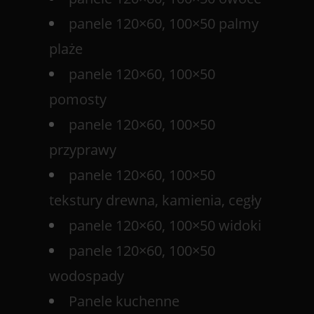
panele 120×60, 100×50 palmy
plaże
panele 120×60, 100×50
pomosty
panele 120×60, 100×50
przyprawy
panele 120×60, 100×50
tekstury drewna, kamienia, cegły
panele 120×60, 100×50 widoki
panele 120×60, 100×50
wodospady
Panele kuchenne