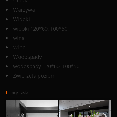
Uliczki
Warzywa
Widoki
widoki 120*60, 100*50
wina
Wino
Wodospady
wodospady 120*60, 100*50
Zwierzęta poziom
Inspiracje