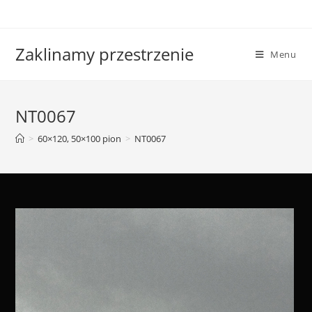
Skip
to
content
Zaklinamy przestrzenie
Menu
NT0067
>
60×120, 50×100 pion
>
NT0067