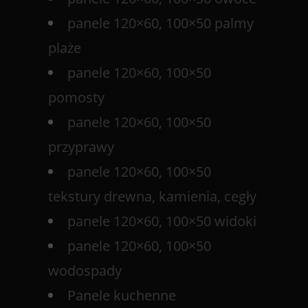
panele 120×60, 100×50 palmy
plaże
panele 120×60, 100×50
pomosty
panele 120×60, 100×50
przyprawy
panele 120×60, 100×50
tekstury drewna, kamienia, cegły
panele 120×60, 100×50 widoki
panele 120×60, 100×50
wodospady
Panele kuchenne