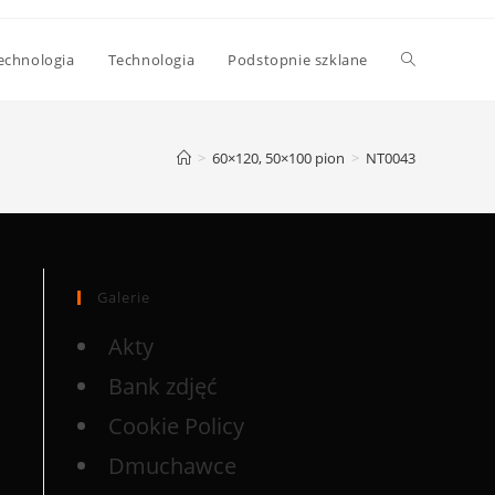
echnologia
Technologia
Podstopnie szklane
>
60×120, 50×100 pion
>
NT0043
Galerie
Akty
Bank zdjęć
Cookie Policy
Dmuchawce