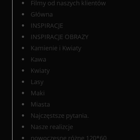
Filmy od naszych klientów
Główna
INSPIRACJE
INSPIRACJE OBRAZY
Kamienie i Kwiaty
Kawa
Kwiaty
Lasy
Maki
Miasta
Najczęstsze pytania.
Nasze realizcje
nowoczesne różne 120*60