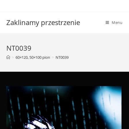
Skip
to
content
Zaklinamy przestrzenie
Menu
NT0039
>
60×120, 50×100 pion
>
NT0039