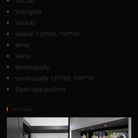
Uliczki
Warzywa
Widoki
widoki 120*60, 100*50
wina
Wino
Wodospady
wodospady 120*60, 100*50
Zwierzęta poziom
Inspiracje