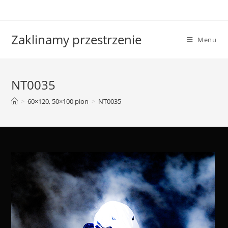
Skip
to
content
Zaklinamy przestrzenie
Menu
NT0035
>
60×120, 50×100 pion
>
NT0035