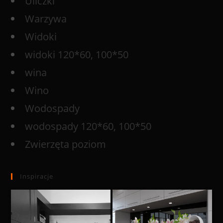
Uliczki
Warzywa
Widoki
widoki 120*60, 100*50
wina
Wino
Wodospady
wodospady 120*60, 100*50
Zwierzęta poziom
Inspiracje