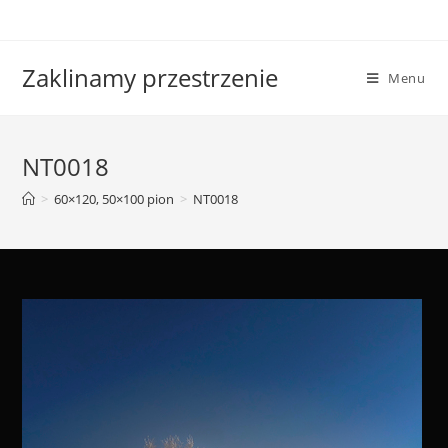
Skip
to
content
Zaklinamy przestrzenie
Menu
NT0018
>
60×120, 50×100 pion
>
NT0018