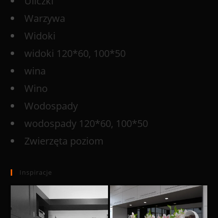
Uliczki
Warzywa
Widoki
widoki 120*60, 100*50
wina
Wino
Wodospady
wodospady 120*60, 100*50
Zwierzęta poziom
Inspiracje